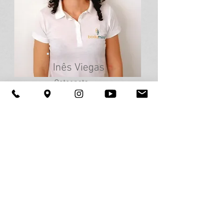
Inês Viegas
Osteopata
-
Licenciatura em Osteopatia
- Auxiliar de Fisioterapia e Massagem
Desportiva