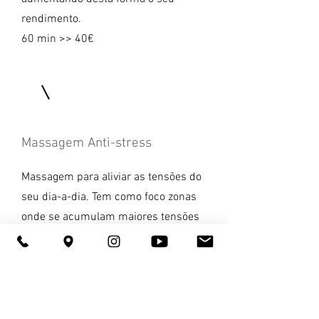
rendimento.
60 min >> 40€
Massagem Anti-stress
Massagem para aliviar as tensões do
seu dia-a-dia. Tem como foco zonas
onde se acumulam maiores tensões
provocadas pelo stress, como as
costas, ombros, cervical e cabeça.
40 min >> 30€